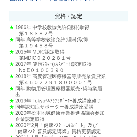
資格・認定
★
1986年
中学校教諭免許(理科)取得
第１８３８２号
★
同年 高等学校教諭免許(理科)取得
第１９４５８号
★
2015年 MDIC認定取得
第MDIC０２０２８１号
★
2017年 健康ﾏｽﾀｰ(ｴｷｽﾊﾟｰﾄ)認定取得
No.E０１００３９０
★
2018年 高度管理医療機器等販売業賃貸業
第４５０２２９１８００００１号
★
同年 動物用管理医療機器販売･貸与業届
出
★
2019年 Tokyoﾍﾙｽｹｱｻﾎﾟｰﾀｰ養成講座修了
★
同年認知症サポーター養成講座受講
★
2020年松本地域健康産業推進協議会参加
企業認定取得
★
2020年2月「健康ﾏｽﾀｰ･ｴｷｽﾊﾟｰﾄ」及び
「健康ﾏｽﾀｰ普及認定講師」資格更新認定