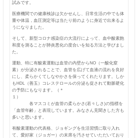
試みです。
医療機関での健康検診は欠かせんし、日常生活の中でも体
重や体温，血圧測定等は当たり前のように身近で出来るよ
うになりました。
そして、新型コロナ感染症の大流行によって、血中酸素飽
和度を測ることが肺炎悪化の度合いを知る方法と学びまし
た。
運動、特に有酸素運動は血管の内壁から
NO
（一酸化窒
素）が分泌されることで、血管を広げて血液の流れを良好
にし、柔らかくてしなやかさを保ってくれたります。しか
も
HDL
（善玉）コレステロールの分泌も促されて動脈硬化
の予防にもなります。
（＊
１）
各マスコミが血管の柔らかさ
(
若々しさ
)
の指標を
「血管年齢」と表現しています。みなさん見聞きした方も
多いと思います。
有酸素運動の代表格、ジョギングを生活習慣に取り入れ
て、愛好家（ジョガー）の末席を汚させていただいており