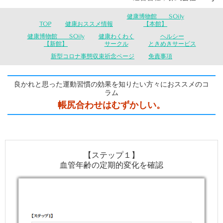
健康博物館 SOily
TOP
健康おススメ情報
【本館】
健康博物館 SOily
健康わくわく
ヘルシー
【新館】
サークル
ときめきサービス
新型コロナ事態収束祈念ページ
免責事項
良かれと思った運動習慣の効果を知りたい方々におススメのコ
ラム
帳尻合わせはむずかしい。
【ステップ１】
血管年齢の定期的変化を確認