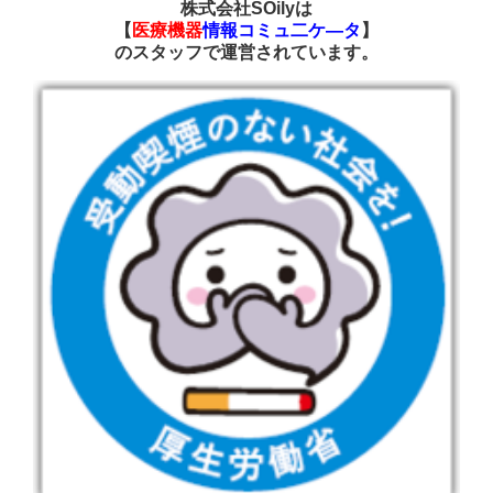
株式会社SOilyは
【
医療機器
情報コミュ二ケ―タ
】
の
スタッフで運営されています
。