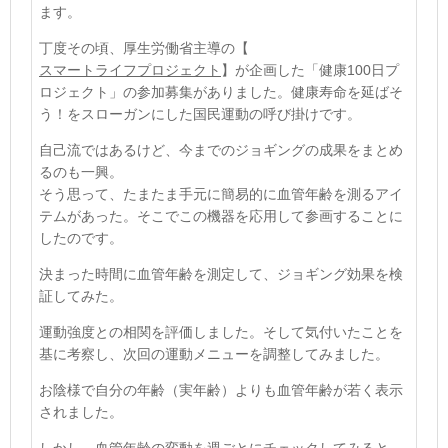
ます。
丁度その頃、厚生労働省主導の【
スマートライフプロジェクト
】が企画した「健康
100
日プ
ロジェクト」の参加募集がありました。健康寿命を延ばそ
う！をスローガンにした国民運動の呼び掛けです。
自己流ではあるけど、今までのジョギングの成果をまとめ
るのも一興。
そう思って、たまたま手元に簡易的に血管年齢を測るアイ
テムがあった。そこでこの機器を応用して参画することに
したのです。
決まった時間に血管年齢を測定して、ジョギング効果を検
証してみた。
運動強度との相関を評価しました。そして気付いたことを
基に考察し、次回の運動メニューを調整してみました。
お陰様で自分の年齢（実年齢）よりも血管年齢が若く表示
されました。
しかし、血管年齢の変動を週ごとにチェックしてみると、