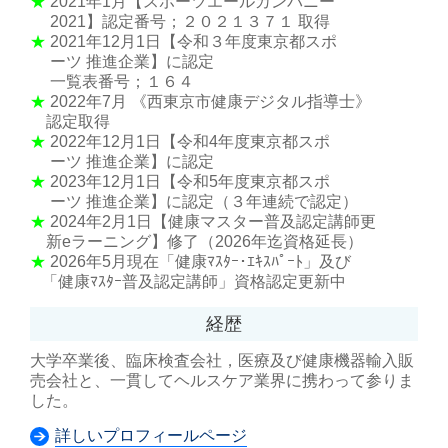
★
2021年1月【スポーツエールカンパニー
2021】認定番号；２０２１３７１ 取得
★
2021年12月1日【令和３年度東京都スポ
ーツ 推進企業】に認定
一覧表番号；１６４
★
2022年7月 《西東京市健康デジタル指導士》
認定取得
★
2022年12月1日【令和4年度東京都スポ
ーツ 推進企業】に認定
★
2023年12月1日【令和5年度東京都スポ
ーツ 推進企業】に認定（３年連続で認定）
★
2024年2月1日【健康マスター普及認定講師更
新eラーニング】修了（2026年迄資格延長）
★
2026年5月現在「健康ﾏｽﾀｰ･ｴｷｽﾊﾟｰﾄ」及び
「健康ﾏｽﾀｰ普及認定講師」資格認定更新中
経歴
大学卒業後、臨床検査会社，医療及び健康機器輸入販
売会社と、一貫してヘルスケア業界に携わって参りま
した。
詳しいプロフィールページ