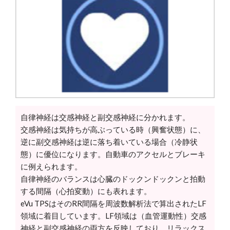
自律神経は交感神経と副交感神経に分かれます。
交感神経は気持ちが高ぶっている時（興奮状態）に、
逆に副交感神経は逆に落ち着いている場合（冷静状
態）に優位になります。自動車のアクセルとブレーキ
に例えられます。
自律神経のバランスは心臓のドックンドックンと拍動
する間隔（心拍変動）にも表れます。
eVu TPSはそのRR間隔を周波数解析法で算出されたLF
領域に着目しています。LF領域は（血管運動性）交感
神経と副交感神経の両方を反映しており、リラックス