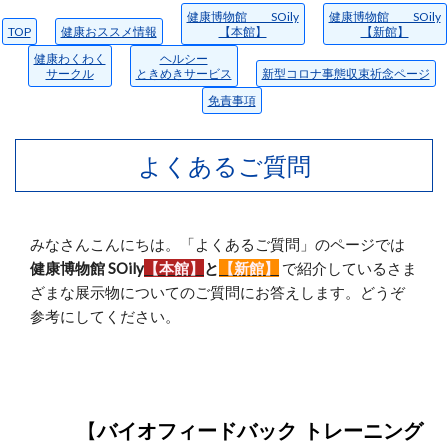
健康博物館 SOily
健康博物館 SOily
TOP
健康おススメ情報
【本館】
【新館】
健康わくわく
ヘルシー
サークル
ときめきサービス
新型コロナ事態収束祈念ページ
免責事項
よくあるご質問
みなさんこんにちは。「よくあるご質問」のページでは
健康博物館 SOily
【本館】
と
【新館】
で紹介しているさま
ざまな展示物についてのご質問にお答えします。どうぞ
参考にしてください。
【
バイオフィードバック トレーニング