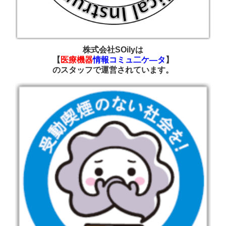
株式会社SOilyは
【
医療機器
情報コミュ二ケ―タ
】
の
スタッフで運営されています
。