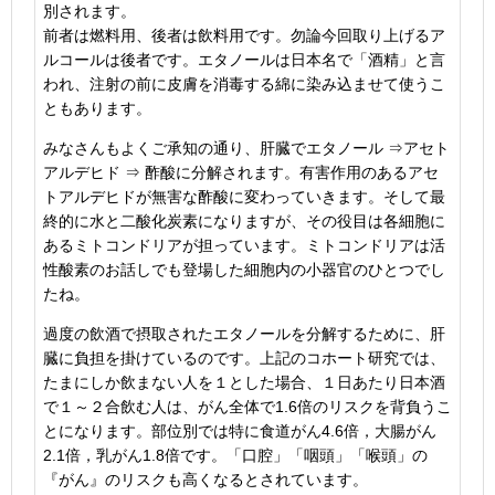
別されます。
前者は燃料用、後者は飲料用です。勿論今回取り上げるア
ルコールは後者です。エタノールは日本名で「酒精」と言
われ、注射の前に皮膚を消毒する綿に染み込ませて使うこ
ともあります。
みなさんもよくご承知の通り、肝臓でエタノール ⇒アセト
アルデヒド ⇒
酢酸に分解されます。有害作用のあるアセ
トアルデヒドが無害な酢酸に変わっていきます。そして最
終的に水と二酸化炭素になりますが、その役目は各細胞に
あるミトコンドリアが担っています。ミトコンドリアは活
性酸素のお話しでも登場した細胞内の小器官のひとつでし
たね。
過度の飲酒で摂取されたエタノールを分解するために、肝
臓に負担を掛けているのです。上記のコホート研究では、
たまにしか飲まない人を１とした場合、１日あたり日本酒
で１～２合飲む人は、がん全体で
1.6
倍のリスクを背負うこ
とになります。部位別では特に食道がん
4.6
倍，大腸がん
2.1
倍，乳がん
1.8
倍です。「口腔」「咽頭」「喉頭」の
『がん』のリスクも高くなるとされています。