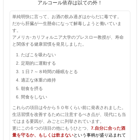
アルコール依存は以ての外！
単純明快に言って、お酒の飲み過ぎはからだに毒です。
だから肝臓が一生懸命になって解毒しようと働いていま
す。
アメリカ･カリフォルニア大学のブレスロー教授が、寿命
と関係する健康習慣を発見しました。
たばこを吸わない
定期的に運動する
１日７～８時間の睡眠をとる
適正な体重の維持
朝食を摂る
間食をしない
これらの項目は今から５０年くらい前に発表されました。
生活習慣を改善するために注意するべき点が、現代にも当
てはまる要因が、みごとに列挙されています。
更にこの６つの項目の他にもうひとつ、
7.
自分に合った酒
量を守るか、もしくは飲まない
という事柄が盛り込まれて