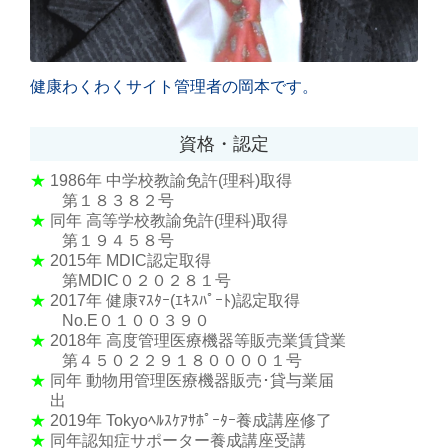
健康わくわくサイト管理者の岡本です。
資格・認定
★
1986年
中学校教諭免許(理科)取得
第１８３８２号
★
同年 高等学校教諭免許(理科)取得
第１９４５８号
★
2015年 MDIC認定取得
第MDIC０２０２８１号
★
2017年 健康ﾏｽﾀｰ(ｴｷｽﾊﾟｰﾄ)認定取得
No.E０１００３９０
★
2018年 高度管理医療機器等販売業賃貸業
第４５０２２９１８００００１号
★
同年 動物用管理医療機器販売･貸与業届
出
★
2019年 Tokyoﾍﾙｽｹｱｻﾎﾟｰﾀｰ養成講座修了
★
同年認知症サポーター養成講座受講