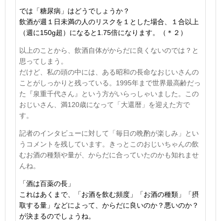
では「糖尿病」はどうでしょうか？
飲酒が週１日未満の人のリスクを１とした場合、１合以上
（週に
150g
超）になると
1.75
倍になります。
（＊２）
以上のことから、飲酒自体がからだに良くないのでは？と
思ってしまう。
だけど、私の頭の中には、ある昭和の長命なおじいさんの
ことがしっかりと残っている。
1995
年まで世界最高齢だっ
た『泉重千代さん』という方がいらっしゃいました。この
おじいさん、満
120
歳になって「大還暦」を迎えた方で
す。
記者のインタビューに対して「毎日の晩酌が楽しみ」とい
うコメントを残しています。きっとこのおじいちゃんの飲
むお酒の種類や量が、からだに合っていたのかも知れませ
んね。
「酒は百薬の長」
これはあくまで、「お酒を飲む頻度」「お酒の種類」「摂
取する量」などによって、からだに良いのか？悪いのか？
が決まるのでしょうね。