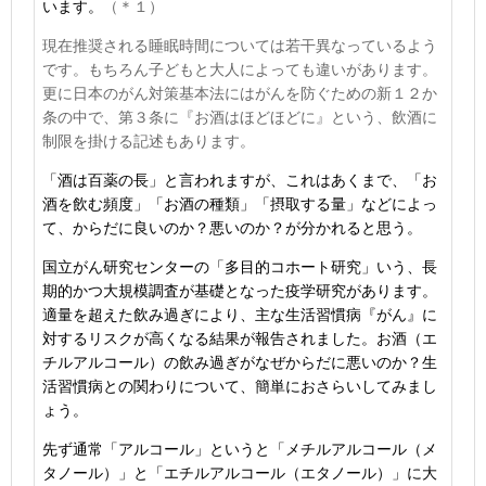
います。
（＊１）
現在推奨される睡眠時間については若干異なっているよう
です。もちろん子どもと大人によっても違いがあります。
更に日本のがん対策基本法にはがんを防ぐための新１２か
条の中で、第３条に『お酒はほどほどに』という、飲酒に
制限を掛ける記述もあります。
「酒は百薬の長」と言われますが、これはあくまで、「お
酒を飲む頻度」「お酒の種類」「摂取する量」などによっ
て、からだに良いのか？悪いのか？が分かれると思う。
国立がん研究センターの「多目的コホート研究」いう、長
期的かつ大規模調査が基礎となった疫学研究があります。
適量を超えた飲み過ぎにより、主な生活習慣病『がん』に
対するリスクが高くなる結果が報告されました。お酒（エ
チルアルコール）の飲み過ぎがなぜからだに悪いのか？生
活習慣病との関わりについて、簡単におさらいしてみまし
ょう。
先ず通常「アルコール」というと「メチルアルコール（メ
タノール）」と「エチルアルコール（エタノール）」に大