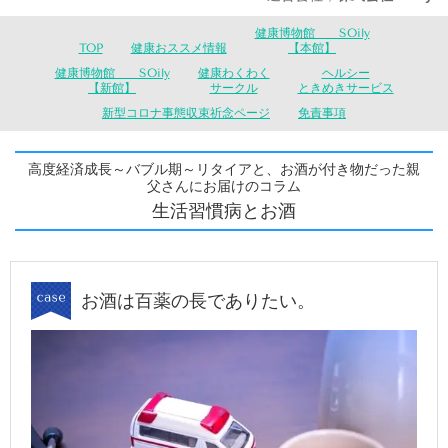
健康博物館 SOily
TOP
健康おススメ情報
【本館】
健康博物館 SOily
健康わくわく
ヘルシー
【新館】
サークル
ときめきサービス
新型コロナ事態収束祈念ページ
免責事項
高度経済成長～バブル期～リタイアと、お酒が付き物だった親
父さんにお届けのコラム
生活習慣病とお酒
お酒は百薬の長でありたい。