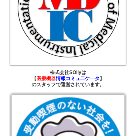
株式会社SOilyは
【
医療機器
情報コミュ二ケ―タ
】
の
スタッフで運営されています
。