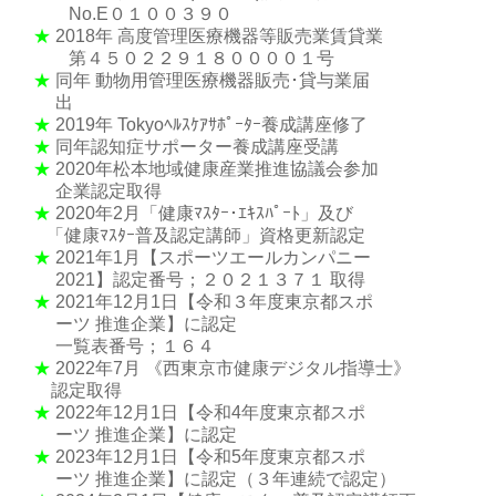
No.E０１００３９０
★
2018年 高度管理医療機器等販売業賃貸業
第４５０２２９１８００００１号
★
同年 動物用管理医療機器販売･貸与業届
出
★
2019年 Tokyoﾍﾙｽｹｱｻﾎﾟｰﾀｰ養成講座修了
★
同年認知症サポーター養成講座受講
★
2020年松本地域健康産業推進協議会参加
企業認定取得
★
2020年2月「健康ﾏｽﾀｰ･ｴｷｽﾊﾟｰﾄ」及び
「健康ﾏｽﾀｰ普及認定講師」資格更新認定
★
2021年1月【スポーツエールカンパニー
2021】認定番号；２０２１３７１ 取得
★
2021年12月1日【令和３年度東京都スポ
ーツ 推進企業】に認定
一覧表番号；１６４
★
2022年7月 《西東京市健康デジタル指導士》
認定取得
★
2022年12月1日【令和4年度東京都スポ
ーツ 推進企業】に認定
★
2023年12月1日【令和5年度東京都スポ
ーツ 推進企業】に認定（３年連続で認定）