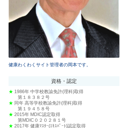
健康わくわくサイト管理者の岡本です。
資格・認定
★
1986年
中学校教諭免許(理科)取得
第１８３８２号
★
同年 高等学校教諭免許(理科)取得
第１９４５８号
★
2015年 MDIC認定取得
第MDIC０２０２８１号
★
2017年 健康ﾏｽﾀｰ(ｴｷｽﾊﾟｰﾄ)認定取得