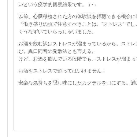
いという疫学的観察結果です。
（＊）
以前、心臓移植された方の体験談を拝聴できる機会に
『働き盛りの頃で注意すべきことは、“ストレス” で
くうなずいていらっしゃいました。
お酒を飲む訳はストレスが溜まっているから。ストレ
む。異口同音の発散法とも言える。
けど、お酒を飲んでいる段階でも、ストレスが溜まっ
お酒をストレスで割ってはいけません！
安楽な気持ちを隠し味にしたカクテルを口にする。満
【参考
（＊