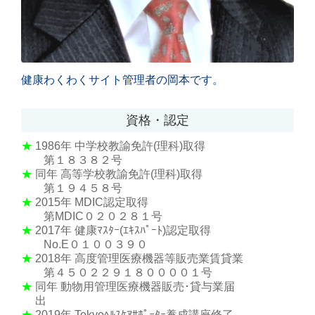
健康わくわくサイト管理者の岡本です。
資格・認定
★
1986年
中学校教諭免許(理科)取得
第１８３８２号
★
同年 高等学校教諭免許(理科)取得
第１９４５８号
★
2015年 MDIC認定取得
第MDIC０２０２８１号
★
2017年 健康ﾏｽﾀｰ(ｴｷｽﾊﾟｰﾄ)認定取得
No.E０１００３９０
★
2018年 高度管理医療機器等販売業賃貸業
第４５０２２９１８００００１号
★
同年 動物用管理医療機器販売･貸与業届
出
★
2019年 Tokyoﾍﾙｽｹｱｻﾎﾟｰﾀｰ養成講座修了