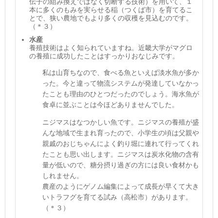
伝子の組み換えではなく切断する技術）を用いて、１
本に多くのもみを実らせる稲（つくば市）を育てるこ
とで、狭い農地でもより多くの収穫を見込むのです。
（＊３）
水産
養殖技術はよく知られていますね。近畿大学がマグロ
の養殖に成功したことはすっかりおなじみです。
私は山育ちなので、食べる魚といえば淡水魚が多か
った。今と違って物流システムが発達していなかっ
たことも理由のひとつだったのでしょう。海水魚が
食卓に並ぶことは今ほどありませんでした。
ニジマスはなつかしい魚です。ニジマスの養殖が盛
んな地域で生まれ育ったので、小学生の頃は父親や
親戚のおじちゃんによく釣り堀に連れて行ってくれ
たことも思い出します。ニジマスは炭水化物の含有
量が低いので、糖分摂り過ぎの方には良い食材かも
しれません。
農産のようにゲノム編集によって成長が早くて大き
いトラフグを育てる試み（高松市）があります。
（＊３）