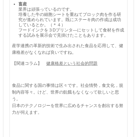
畜産
業界は頑張っているのです。
培養した牛の細胞シートを重ねてブロック肉を作る研
究が進められています。既にステーキ肉の作成は成功
しているとか。
（＊４）
フ
ードインクを３
D
プリンタ―にセットして食材を作成
する試みを展示会で見掛けたこともあります。
産学連携の革新的技術で生み出された食品を応用して、健
康格差がなくなれば良いですね。
【関連コラム】
健康格差という社会的問題
食品に関する国の事情は区々です。社会情勢，食文化，規
制内容等々。けど、世界の飢餓もなくなって欲しいと思
う。
日本のテクノロジーを世界に広めるチャンスを創出する努
力が伺えます。