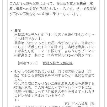
このような気候変動によって、食生活を支える
農産
，
水
産
，
畜産
への影響が危惧されるところです。そこで各産業
が不作や不漁などへの対策に乗り出しています。
農産
水耕栽培は当たり前です。災害で田畑が使えなくなっ
ても対応できます。
農作物ではちょっとした思い出があります。従妹とい
っしょに収穫したトマトの味です。当時は青臭いトマ
トが当たり前。トマトに限らず、きゅうりやピーマン
の青臭さは、私にとって各食材そのものの旨さです。
【関連コラム】
食材が持つ天然の味
むかしの品種改良といえば、同じ種の掛け合せ（交
配）で起こる突然変異を利用するのが一般的な方法で
した。
今は光合成に欠かせない二酸化炭素の濃度を調整する
技術がある。この方法によって作られたトマトには、
抗酸化作用によって活性酸素の発生を抑えてくれるリ
コピンが多く含まれているそうで
す。
更にゲノム編集（遺