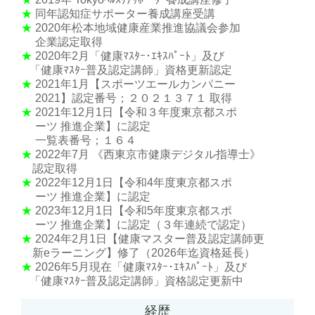
★
同年認知症サポーター養成講座受講
★
2020年松本地域健康産業推進協議会参加
企業認定取得
★
2020年2月「健康ﾏｽﾀｰ･ｴｷｽﾊﾟｰﾄ」及び
「健康ﾏｽﾀｰ普及認定講師」資格更新認定
★
2021年1月【スポーツエールカンパニー
2021】認定番号；２０２１３７１ 取得
★
2021年12月1日【令和３年度東京都スポ
ーツ 推進企業】に認定
一覧表番号；１６４
★
2022年7月 《西東京市健康デジタル指導士》
認定取得
★
2022年12月1日【令和4年度東京都スポ
ーツ 推進企業】に認定
★
2023年12月1日【令和5年度東京都スポ
ーツ 推進企業】に認定（３年連続で認定）
★
2024年2月1日【健康マスター普及認定講師更
新eラーニング】修了（2026年迄資格延長）
★
2026年5月現在「健康ﾏｽﾀｰ･ｴｷｽﾊﾟｰﾄ」及び
「健康ﾏｽﾀｰ普及認定講師」資格認定更新中
経歴