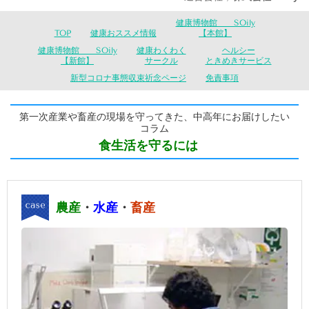
健康博物館 SOily
TOP
健康おススメ情報
【本館】
健康博物館 SOily
健康わくわく
ヘルシー
【新館】
サークル
ときめきサービス
新型コロナ事態収束祈念ページ
免責事項
第一次産業や畜産の現場を守ってきた、中高年にお届けしたい
コラム
食生活を守るには
農産
・
水産
・
畜産