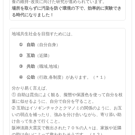
食の維持･改良に向けた研究が進められています。
場所を取らずに汚染を防ぐ環境の下で、効率的に実験でき
る時代になりました！
地域共生社会を目指すためには、
①
自助
（自分自身）
②
互助
（近隣）
③
共助
（職域
,
地域）
④
公助
（行政
,
各制度）があります。
（＊１）
分かり易く言えば、
① 自助は昆虫によく観る、擬態や保護色を使って自分を枝
葉に似せるように、自分で自分を守ること。
➁ 互助はイソギンチャクとクマノミの関係のように、お互
いの弱点を補ったり、強みを分け合いながら、寄り添い助
け合って生きて行くこと。
阪神淡路大震災で救出された７０％の人々は、家族や近隣
の助け合いによって救われたそうです。
（＊２）