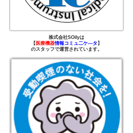
株式会社SOilyは
【
医療機器
情報コミュ二ケ―タ
】
の
スタッフで運営されています
。