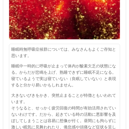
睡眠時無呼吸症候群については、みなさんもよくご存知と
思います。
睡眠中一時的に呼吸が止まって体内が酸素欠乏の状態にな
る。からだが悲鳴を上げ、熟睡できずに睡眠不足になる。
寝ているようで実は寝ていない（良眠していない）と表現
すると分かり易いかもしれません。
大きないびきをかき、突然止まることが特徴ともいわれて
います。
そうなると、せっかく疲労回復の時間が有効活用されてい
ないわけです。だから、起きている時の活動に悪影響を及
ぼしてしまうことは容易に想像が付く。昼間にも拘らずに
激しい眠気に見舞われたり、倦怠感や頭痛など症状を呈し