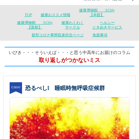
健康博物館 SOily
TOP
健康おススメ情報
【本館】
健康博物館 SOily
健康わくわく
ヘルシー
【新館】
サークル
ときめきサービス
新型コロナ事態収束祈念ページ
免責事項
いびき・・・そういえば・・・と思う中高年にお届けのコラム
取り返しがつかないミス
恐るべし❕ 睡眠時無呼吸症候群