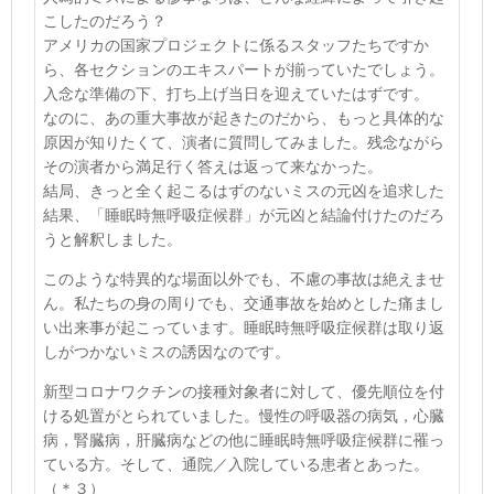
こしたのだろう？
アメリカの国家プロジェクトに係るスタッフたちですか
ら、各セクションのエキスパートが揃っていたでしょう。
入念な準備の下、打ち上げ当日を迎えていたはずです。
なのに、あの重大事故が起きたのだから、もっと具体的な
原因が知りたくて、演者に質問してみました。
残念ながら
その演者から満足行く答えは返って来なかった。
結局、きっと全く起こるはずのないミスの元凶を追求した
結果、「睡眠時無呼吸症候群」が元凶と結論付けた
のだろ
うと解釈しました。
このような特異的な場面以外でも、不慮の事故は絶えませ
ん。私たちの身の周りでも、交通事故を始めとした痛まし
い出来事が起こっています。睡眠時無呼吸症候群は取り返
しがつかないミスの誘因なのです。
新型コロナワクチンの接種対象者に対して、優先順位を付
ける処置がとられていました。慢性の呼吸器の病気，心臓
病，腎臓病，肝臓病などの他に睡眠時無呼吸症候群に罹っ
ている方。そして、通院／入院している患者とあった。
（＊３）