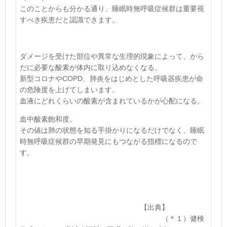
このことからも分かる通り、睡眠時無呼吸症候群は重要視
すべき疾患だと認識できます。
ダメージを受けた部位や異常な生理的現象によって、から
だに必要な酸素が体内に取り込めなくなる。
新型コロナや
COPD
、肺炎をはじめとした呼吸器疾患が命
の危険度を上げてしまいます。
血液にどれくらいの酸素が含まれているかが心配になる。
血中酸素飽和度。
その値は肺の状態を知る手掛かりになるだけでなく、睡眠
時無呼吸症候群の早期発見にもつながる指標になるので
す。
【出典】
（＊１
）健検