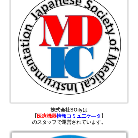
株式会社SOilyは
【
医療機器
情報コミュ二ケ―タ
】
の
スタッフで運営されています
。