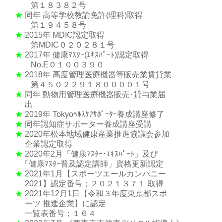
第１８３８２号
★
同年 高等学校教諭免許(理科)取得
第１９４５８号
★
2015年 MDIC認定取得
第MDIC０２０２８１号
★
2017年 健康ﾏｽﾀｰ(ｴｷｽﾊﾟｰﾄ)認定取得
No.E０１００３９０
★
2018年 高度管理医療機器等販売業賃貸業
第４５０２２９１８００００１号
★
同年 動物用管理医療機器販売･貸与業届
出
★
2019年 Tokyoﾍﾙｽｹｱｻﾎﾟｰﾀｰ養成講座修了
★
同年認知症サポーター養成講座受講
★
2020年松本地域健康産業推進協議会参加
企業認定取得
★
2020年2月「健康ﾏｽﾀｰ･ｴｷｽﾊﾟｰﾄ」及び
「健康ﾏｽﾀｰ普及認定講師」資格更新認定
★
2021年1月【スポーツエールカンパニー
2021】認定番号；２０２１３７１ 取得
★
2021年12月1日【令和３年度東京都スポ
ーツ 推進企業】に認定
一覧表番号；１６４