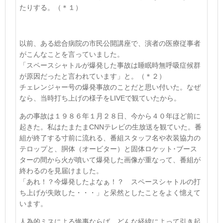
たりする。
（＊１）
以前、ある総合病院の市民公開講座で、演者の医療従事者
がこんなことを言っていました。
「スペースシャトルが爆発した事故は睡眠時無呼吸症候群
が原因だったと言われています」と。
（＊２）
チェレンジャー号の爆発事故のことだと思い付いた。なぜ
なら、当時打ち上げの様子を
LIVE
で観ていたから。
あの事故は１９８６年１月２８日、今から４０年ほど前に
起きた。私はたまたま
CNN
テレビの生放送を観ていた。番
組が終了する寸前に流れる、番組スタッフ名や衣装協力の
テロップと、胴体（オービター）と固体ロケット･ブース
ターの間から火が噴いて爆発した画像が重なって、番組が
終わるのを見届けました。
「あれ！？今爆発したよなぁ！？ スペースシャトルの打
ち上げが失敗した・・・」と呆然としたことをよく憶えて
います。
人為的ミスによる惨事ならば、どんな経緯によって引き起