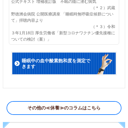
公式テキスト 増補改訂版 不眠の陰に潜む病気
（
＊２
）武蔵
野徳洲会病院 公開医療講座 「睡眠時無呼吸症候群につい
て」拝聴内容より
（＊３）令和
３年1月18日 厚生労働省「新型コロナワクチン優先接種に
ついての検討（案）」
睡眠中の血中酸素飽和度を測定で
きます
その他の≪休養≫のコラムはこちら