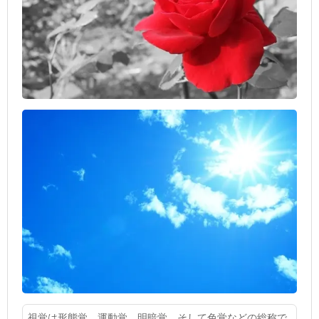
視覚は形態覚，運動覚，明暗覚，そして色覚などの総称で