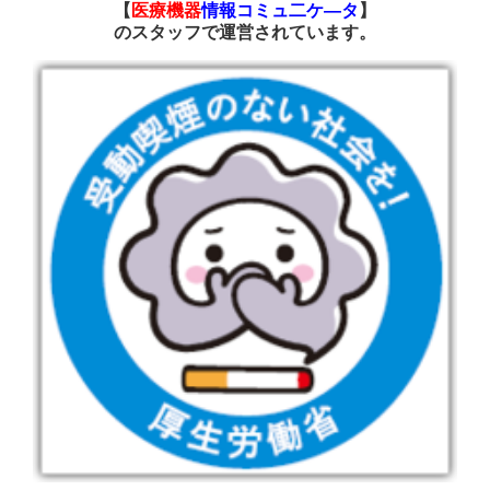
【
医療機器
情報コミュ二ケ―タ
】
の
スタッフで運営されています
。