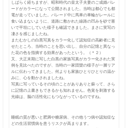
しばらく経ちますが、昭和時代の皇太子夫妻のご成婚パレ
ードがカラーになって公開されました。当時は都心でも都
電が走っていました。パレード中に馬車の車輪がレールに
食い込まないように、道路に敷かれた線路の凹みを砂で塞
いで平坦にしていた様子も確認できました。まさに実写の
凄さを感じましたね。
またむかしの白黒写真をカラー化して認知症の高齢者に見
せたところ、当時のことを思い出し、自分の記憶と異なっ
た花の色を指摘する効果があったという。
（＊２）
又、大正末期に写した白黒の家族写真がカラー化された実
例を見比べたのですが、当時の一家団欒の様子が一層リア
ルに伝わってきました。何よりも家族ひとりひとりの温か
みに、心を動かされましたね。
写真に写っているその頃のことがありありと蘇って、さら
に記憶の上書きもできるかも知れません。色覚を刺激する
光線は、脳の活性化にもつながっているのですね。
睡眠の質が悪いと肥満や糖尿病、その他うつ病や認知症な
どの生活習慣病を患うリスクが高まります。