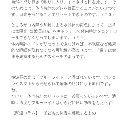
自然の成り行きで眠りに入り、すっきりと目を覚ます。そ
のためには、体内時計のズレを修正することがたいせつで
す。日光を浴びることでリセットできるのです。
（＊３）
ところが白内障や加齢による水晶体の変色によって、正常
に太陽光
(
短波長の光
)
をキャッチして体内時計をコントロ
ールできなくなってしまいます。
（＊４）
体内時計のズレがリセットできなければ、不眠症など健康
的な睡眠を取れなくなる可能性が高まります。「目」は健
康を維持するためのスイッチのようです。
短波長の光は「ブルーライト」と呼ばれています。パソコ
ンやスマホから発せられて睡眠の妨げになる原因ですよ
ね。
だけど、体内時計のリセットに一役買っているのです。適
時，適度なブルーライトはからだに良い効果をもたらす。
【関連コラム】
子どもの休養を邪魔するもの