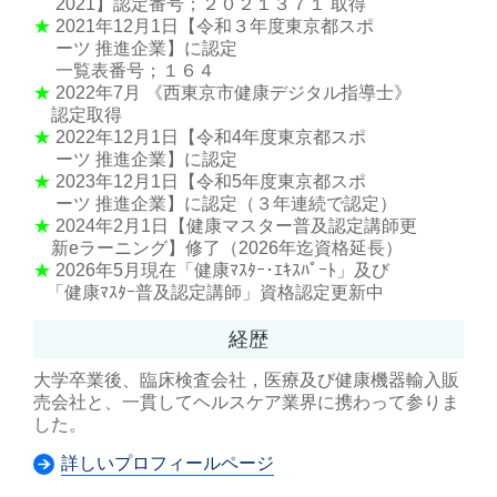
2021】認定番号；２０２１３７１ 取得
★
2021年12月1日【令和３年度東京都スポ
ーツ 推進企業】に認定
一覧表番号；１６４
★
2022年7月 《西東京市健康デジタル指導士》
認定取得
★
2022年12月1日【令和4年度東京都スポ
ーツ 推進企業】に認定
★
2023年12月1日【令和5年度東京都スポ
ーツ 推進企業】に認定（３年連続で認定）
★
2024年2月1日【健康マスター普及認定講師更
新eラーニング】修了（2026年迄資格延長）
★
2026年5月現在「健康ﾏｽﾀｰ･ｴｷｽﾊﾟｰﾄ」及び
「健康ﾏｽﾀｰ普及認定講師」資格認定更新中
経歴
大学卒業後、臨床検査会社，医療及び健康機器輸入販
売会社と、一貫してヘルスケア業界に携わって参りま
した。
詳しいプロフィールページ