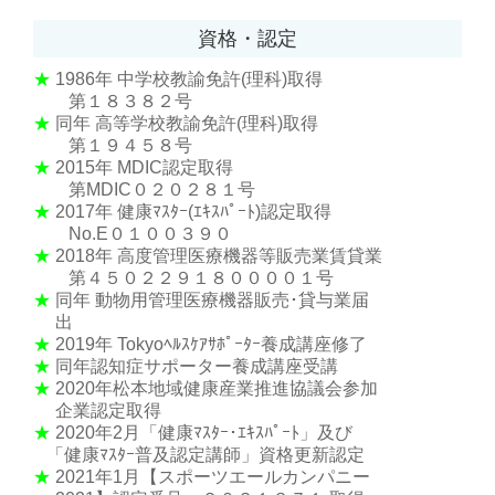
資格・認定
★
1986年
中学校教諭免許(理科)取得
第１８３８２号
★
同年 高等学校教諭免許(理科)取得
第１９４５８号
★
2015年 MDIC認定取得
第MDIC０２０２８１号
★
2017年 健康ﾏｽﾀｰ(ｴｷｽﾊﾟｰﾄ)認定取得
No.E０１００３９０
★
2018年 高度管理医療機器等販売業賃貸業
第４５０２２９１８００００１号
★
同年 動物用管理医療機器販売･貸与業届
出
★
2019年 Tokyoﾍﾙｽｹｱｻﾎﾟｰﾀｰ養成講座修了
★
同年認知症サポーター養成講座受講
★
2020年松本地域健康産業推進協議会参加
企業認定取得
★
2020年2月「健康ﾏｽﾀｰ･ｴｷｽﾊﾟｰﾄ」及び
「健康ﾏｽﾀｰ普及認定講師」資格更新認定
★
2021年1月【スポーツエールカンパニー