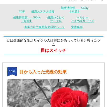
健康博物館 SOily
TOP
健康おススメ情報
【本館】
健康博物館 SOily
健康わくわく
ヘルシー
【新館】
サークル
ときめきサービス
新型コロナ事態収束祈念ページ
免責事項
目は健康的な生活サイクルの維持にも係わっていると思うコラ
ム
目はスイッチ
目から入った光線の効果