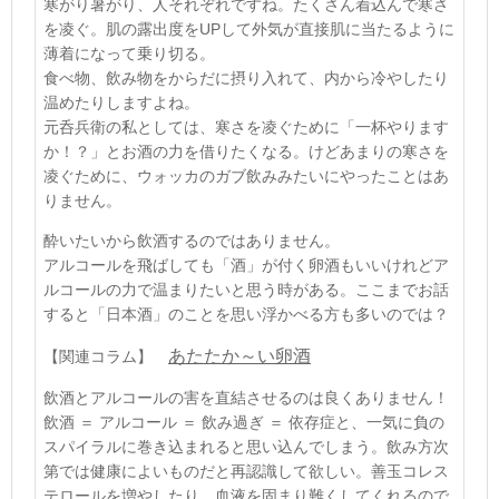
寒がり暑がり、人それぞれですね。たくさん着込んで寒さ
を凌ぐ。肌の露出度をUPして外気が直接肌に当たるように
薄着になって乗り切る
。
食べ物、飲み物をからだに摂り入れて、内から冷やしたり
温めたりしますよね。
元呑兵衛の私としては、寒さを凌ぐために「一杯やります
か！？」とお酒の力を借りたくなる。けどあまりの寒さを
凌ぐために、ウォッカのガブ飲みみたいにやったことはあ
りません
。
酔いたいから飲酒するのではありません。
アルコールを飛ばしても「酒」が付く卵酒もいいけれどア
ルコールの力で温まりたいと思う時がある。ここまでお話
すると「日本酒」のことを思い浮かべる方も多いのでは？
あたたか～い卵酒
【関連コラム】
飲酒とアルコールの害を直結させるのは良くありません！
飲酒 ＝ アルコール ＝ 飲み過ぎ ＝ 依存症と、一気に負の
スパイラルに巻き込まれると思い込んでしまう。飲み方次
第では健康によいものだと再認識して欲しい。善玉コレス
テロールを増やしたり、血液を固まり難くしてくれるので