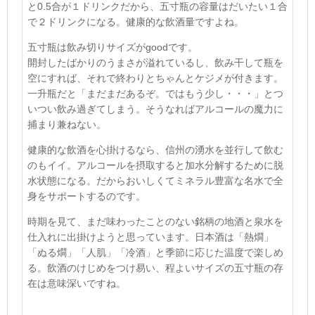
と0.5合が１ドリンクだから、五寸瓶の容量はだいたい１合
で２ドリンクになる。健康的な飲酒量ですよね。
五寸瓶は飲み切りサイズがgoodです。
開封したばかりのうまさが溢れているし、飲み干して瓶を
空にすれば、それで終わりとちゃんとケジメが付きます。
一升瓶だと「まだまだあるぞ。ではもう少し・・・」とつ
いつい飲み過ぎてしまう。そうなればアルコールの魔力に
捕まり兼ねない。
健康的な飲酒を心掛けるなら、信州の湧水を並行して飲む
のもイイ。アルコールを摂取すると加水分解するために脱
水状態になる。だからおいしくてミネラル豊富な名水で全
身をサポートするのです。
時期を見て、まだ味わったことのない銘柄の地酒と泉水を
仕入れに出掛けようと思っています。日本酒は「熱燗」
「ぬる燗」「人肌」「冷酒」と季節に応じた温度で楽しめ
る。飲酒のけじめをつけ易い、程よいサイズの五寸瓶の存
在は意味深いですね。