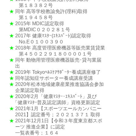
第１８３８２号
★
同年 高等学校教諭免許(理科)取得
第１９４５８号
★
2015年 MDIC認定取得
第MDIC０２０２８１号
★
2017年 健康ﾏｽﾀｰ(ｴｷｽﾊﾟｰﾄ)認定取得
No.E０１００３９０
★
2018年 高度管理医療機器等販売業賃貸業
第４５０２２９１８００００１号
★
同年 動物用管理医療機器販売･貸与業届
出
★
2019年 Tokyoﾍﾙｽｹｱｻﾎﾟｰﾀｰ養成講座修了
★
同年認知症サポーター養成講座受講
★
2020年松本地域健康産業推進協議会参加
企業認定取得
★
2020年2月「健康ﾏｽﾀｰ･ｴｷｽﾊﾟｰﾄ」及び
「健康ﾏｽﾀｰ普及認定講師」資格更新認定
★
2021年1月【スポーツエールカンパニー
2021】認定番号；２０２１３７１ 取得
★
2021年12月1日【令和３年度東京都スポ
ーツ 推進企業】に認定
一覧表番号；１６４