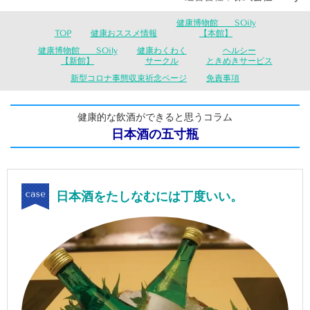
健康博物館 SOily
TOP
健康おススメ情報
【本館】
健康博物館 SOily
健康わくわく
ヘルシー
【新館】
サークル
ときめきサービス
新型コロナ事態収束祈念ページ
免責事項
健康的な飲酒ができると思うコラム
日本酒の五寸瓶
日本酒をたしなむには丁度いい。