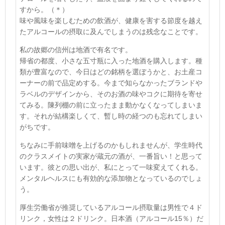
すから。
（＊）
味や風味を楽しむための飲酒が、健康を害する節度を越え
たアルコールの摂取に及んでしまうのは残念なことです。
私の故郷の信州は地酒で有名です。
帰省の都度、小さな五寸瓶に入った地酒を購入します。種
類が豊富なので、今日はどの銘柄を選ぼうかと、お土産コ
ーナーの前で品定めする。今まで知らなかったブランドや
ラベルのデザインから、そのお酒の味やコクに期待を寄せ
てみる。陳列棚の前に立ったまま動かなくなってしまいま
す。それが結構楽しくて、暫し時の経つのも忘れてしまい
がちです。
ちなみに手前味噌を上げるのかもしれませんが、学生時代
のクラスメイトの実家が蔵元の酒が、一番旨い！と思って
います。彼との思い出が、私にとって一味変えてくれる。
メンタルヘルスにも有効的な添加物となっているのでしょ
う。
厚生労働省が推奨しているアルコール摂取量は男性で４ド
リンク，女性は２ドリンク。日本酒（アルコール15％）だ