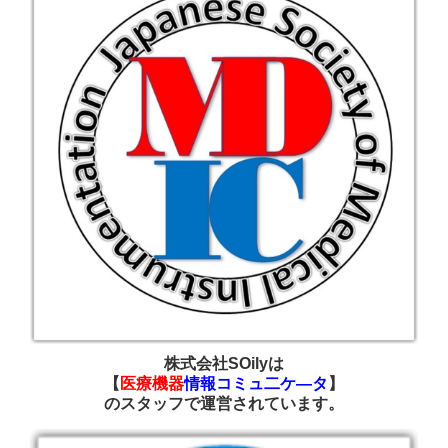
株式会社SOilyは
【
医療機器
情報コミュ二ケ―タ
】
の
スタッフで運営されています
。