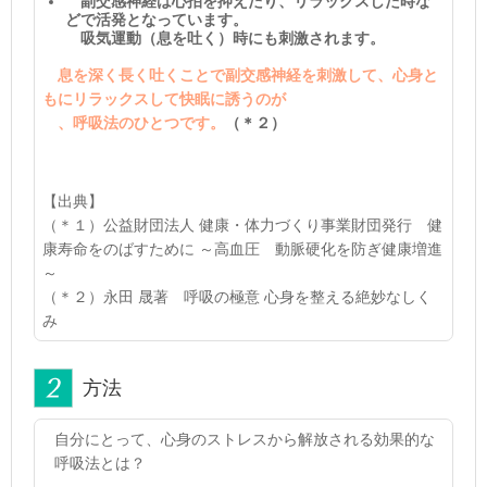
副交感神経は心拍を抑えたり、リラックスした時な
どで活発となっています。
吸気運動（息を吐く）時にも刺激されます。
​
息を深く長く吐くことで副交感神経を刺激して、心身と
もにリラックスして快眠に誘うのが
、呼吸法のひとつです。
（＊２）
【出典】
（＊１）公益財団法人 健康・体力づくり事業財団発行 健
康寿命をのばすために ～高血圧 動脈硬化を防ぎ健康増進
～
（＊２）永田 晟著 呼吸の極意 心身を整える絶妙なしく
み
方法
自分にとって、心身のストレスから解放される効果的な
呼吸法とは？