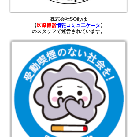
株式会社SOilyは
【
医療機器
情報コミュ二ケ―タ
】
の
スタッフで運営されています
。