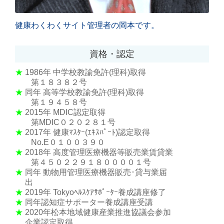
健康わくわくサイト管理者の岡本です。
資格・認定
★
1986年
中学校教諭免許(理科)取得
第１８３８２号
★
同年 高等学校教諭免許(理科)取得
第１９４５８号
★
2015年 MDIC認定取得
第MDIC０２０２８１号
★
2017年 健康ﾏｽﾀｰ(ｴｷｽﾊﾟｰﾄ)認定取得
No.E０１００３９０
★
2018年 高度管理医療機器等販売業賃貸業
第４５０２２９１８００００１号
★
同年 動物用管理医療機器販売･貸与業届
出
★
2019年 Tokyoﾍﾙｽｹｱｻﾎﾟｰﾀｰ養成講座修了
★
同年認知症サポーター養成講座受講
★
2020年松本地域健康産業推進協議会参加
企業認定取得