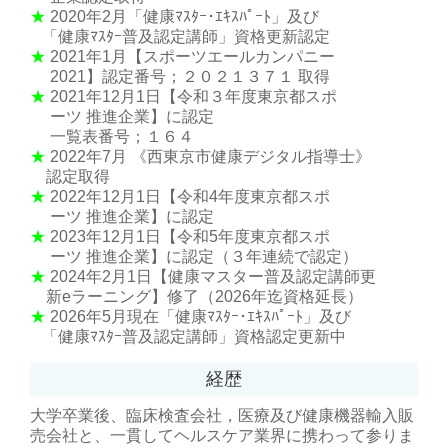
★
2020年2月「健康ﾏｽﾀｰ･ｴｷｽﾊﾟｰﾄ」及び
「健康ﾏｽﾀｰ普及認定講師」資格更新認定
★
2021年1月【スポーツエールカンパニー
2021】認定番号；２０２１３７１ 取得
★
2021年12月1日【令和３年度東京都スポ
ーツ 推進企業】に認定
一覧表番号；１６４
★
2022年7月 《西東京市健康デジタル指導士》
認定取得
★
2022年12月1日【令和4年度東京都スポ
ーツ 推進企業】に認定
★
2023年12月1日【令和5年度東京都スポ
ーツ 推進企業】に認定（３年連続で認定）
★
2024年2月1日【健康マスター普及認定講師更
新eラーニング】修了（2026年迄資格延長）
★
2026年5月現在「健康ﾏｽﾀｰ･ｴｷｽﾊﾟｰﾄ」及び
「健康ﾏｽﾀｰ普及認定講師」資格認定更新中
経歴
大学卒業後、臨床検査会社，医療及び健康機器輸入販
売会社と、一貫してヘルスケア業界に携わって参りま