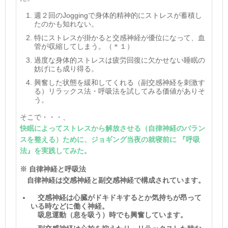
週２回の
Jogging
で身体的精神的にストレスが蓄積し
たのかも知れない。
特にストレスが掛かると交感神経が優位になって、血
管が収縮してしまう。
（＊１）
過度な身体的ストレスは疲労回復に欠かせない睡眠の
妨げにも成り得る。
興奮した状態を緩和してくれる（副交感神経を刺激す
る）リラックス法・呼吸法を試してみる価値がありそ
う。
そこで・・・、
快眠によってストレスから解放させる（自律神経のバラン
スを整える）ために、ジョギング当夜の就寝前に 『呼吸
法』を実践してみた。
※ 自律神経と呼吸法
自律神経は交感神経と副交感神経で構成されています。
交感神経は心臓がドキドキするとか気持ちが昂って
いる時などに働く神経。
吸息運動（息を吸う）時でも興奮しています。