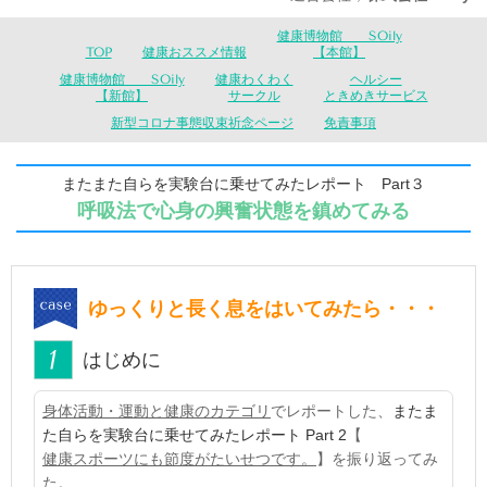
健康博物館 SOily
TOP
健康おススメ情報
【本館】
健康博物館 SOily
健康わくわく
ヘルシー
【新館】
サークル
ときめきサービス
新型コロナ事態収束祈念ページ
免責事項
またまた自らを実験台に乗せてみたレポート Part３
呼吸法で心身の興奮状態を鎮めてみる
ゆっくりと長く息をはいてみたら・・・
はじめに
身体活動・運動と健康のカテゴリ
でレポートした、
ま
たま
た自らを実験台に乗せてみたレポート Part 2
【
健康スポーツにも節度がたいせつです。
】を振り返ってみ
た。