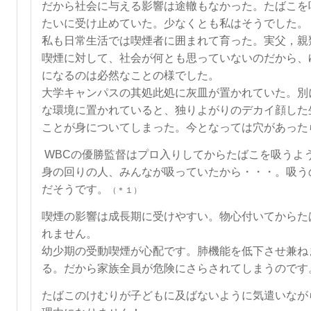
だから社会に与える影響は途轍もなかった。たばこを
たいに受け止めていた。少なくとも私はそうでした。
私も日常生活では喫煙者に囲まれて育った。実父，親
喫煙に対して、社会が何とも思っていないのだから、
になるのは必然なことの様でした。
大学キャンパスの其処此処に灰皿が置かれていた。別
な環境に置かれていると、独りよがりのデカイ顔した
ことが身についてしまった。今となっては穴があった
WBC
の優勝監督はプロ入りしてからたばこを吸うよ
身の回りの人、みんなが吸っていたから・・・。吸う
だそうです。
（＊１）
喫煙の影響は成長期に受けやすい。物心付いてからた
れません。
幼少期の受動喫煙が心配です。肺機能を低下させ兼ね
る。だから家族全員が危険にさらされてしまうのです
たばこのけむりが子どもに及ばないように気遣いなが