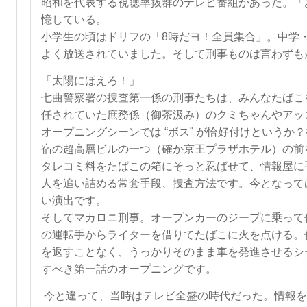
昭和を代表する視聴率抜群のテレビ番組があった。「
憶している。
小学生の頃はドリフの「
8
時だヨ！全員集合」。中学
よく放送されていました。そして刑事ものは言わずも
「太陽にほえろ！」
七曲警察署の捜査第一係の刑事たちは、みんなたばこ
任されていた庶務係（御茶汲み）のクミちゃんやアッ
オープニングシーンでは “ボス” が恰好付けという
宿の超高層ビルの一つ（確か京王プラザホテル）の前
タレコミ料をたばこの箱にそっと忍ばせて、情報屋に手
人を追い詰める常套手段、捜査方法です。今となって
い演出です。
そしてマカロニ刑事。オープンカーのジープに乗って
の運転手からライターを借りてたばこに火を点ける。
を返すことなく、うっかりそのまま車を発進させるシ
すべき第一話のオープニングです。
今と違って、当時はテレビ全盛の時代だった。情報を