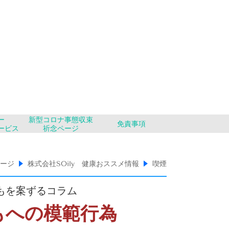
ー
新型コロナ事態収束
免責事項
ービス
祈念ページ
ページ
株式会社SOily 健康おススメ情報
喫煙
もを案ずるコラム
もへの模範行為