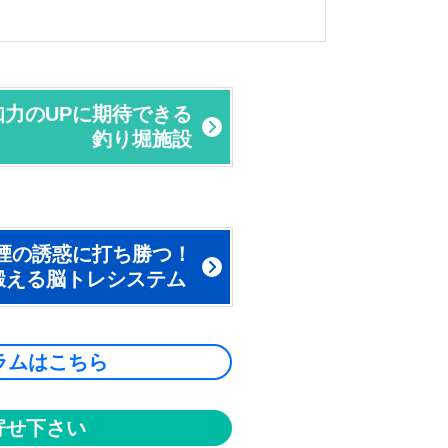
力のUPに期待できる
釣り堀施設
煙の誘惑に打ち勝つ！
鍛える脳トレシステム
ラムはこちら
寄せ下さい