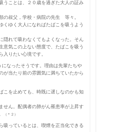
吸うことは、２０歳を過ぎた大人の証み
類の叔父，学校・病院
の先生 等々。
ゆくゆく大人になればたばこを吸うよう
に隠れて吸わなくてもよくなった。そん
生意気この上ない態度で、たばこを吸う
ら入りたい心境です。
うになったそうです。理由は先輩たちや
のが当たり前の雰囲気に満ちていたから
ばこを止めても、時既に遅しなのかも知
ません。配偶者の肺がん罹患率が上昇す
。
（＊２）
ら吸っているとは、喫煙を正当化できる