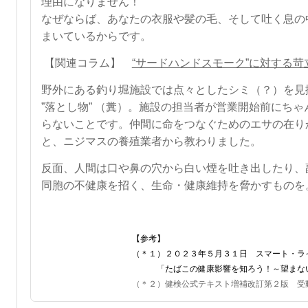
理由になりません！
なぜならば、あなたの衣服や髪の毛、そして吐く息の
まいているからです。
【関連コラム】
“サードハンドスモーク”に対する苛
野外にある釣り堀施設では点々としたシミ（？）を見
”落とし物” （糞）。
施設の担当者が営業開始前に
ちゃ
らないことです。
仲間に命をつなぐためのエサの在り
と、ニジマスの養殖業者から教わりました。
反面、人間は口や鼻の穴から白い煙を吐き出したり、副
同胞の不健康を招く、生命・健康維持を脅かすものを
【参考】
（＊１）２０２３年５月３１日 スマート・ライフ
「たばこの健康影響を知ろう！～望まない受動喫煙の
（＊２）健検公式テキスト増補改訂第２版 受動喫煙