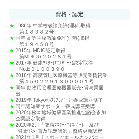
資格・認定
★
1986年
中学校教諭免許(理科)取得
第１８３８２号
★
同年 高等学校教諭免許(理科)取得
第１９４５８号
★
2015年 MDIC認定取得
第MDIC０２０２８１号
★
2017年 健康ﾏｽﾀｰ(ｴｷｽﾊﾟｰﾄ)認定取得
No.E０１００３９０
★
2018年 高度管理医療機器等販売業賃貸業
第４５０２２９１８００００１号
★
同年 動物用管理医療機器販売･貸与業届
出
★
2019年 Tokyoﾍﾙｽｹｱｻﾎﾟｰﾀｰ養成講座修了
★
同年認知症サポーター養成講座受講
★
2020年松本地域健康産業推進協議会参加
企業認定取得
★
2020年2月「健康ﾏｽﾀｰ･ｴｷｽﾊﾟｰﾄ」及び
「健康ﾏｽﾀｰ普及認定講師」資格更新認定
★
2021年1月【スポーツエールカンパニー