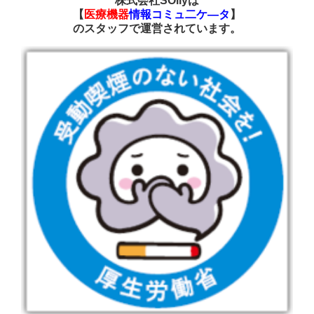
株式会社SOilyは
【
医療機器
情報コミュ二ケ―タ
】
の
スタッフで運営されています
。