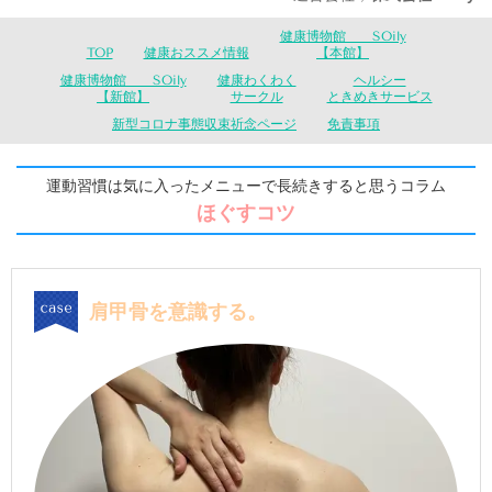
健康博物館 SOily
TOP
健康おススメ情報
【本館】
健康博物館 SOily
健康わくわく
ヘルシー
【新館】
サークル
ときめきサービス
新型コロナ事態収束祈念ページ
免責事項
運動習慣は気に入ったメニューで長続きすると思うコラム
ほぐすコツ
肩甲骨を意識する。