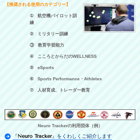
【推奨される使用のカテゴリー】
①
航空機パイロット訓
練
②
ミリタリー訓練
③
教育
学
習能力
④
こころとからだの
WELLNESS
⑤
eSports
⑥
Sports Performance
・
Athletes
⑦
人材育成、トレーダー教育
Neuro Trackerの利用団体（例）
『
Neuro Tracker
』をくわしくご紹介します