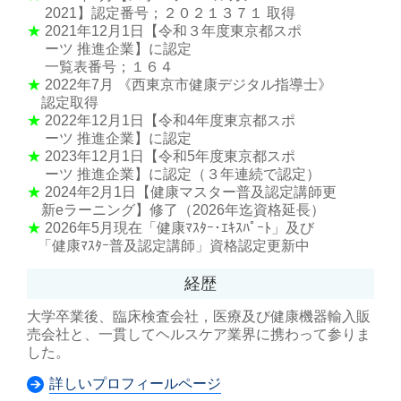
2021】認定番号；２０２１３７１ 取得
★
2021年12月1日【令和３年度東京都スポ
ーツ 推進企業】に認定
一覧表番号；１６４
★
2022年7月 《西東京市健康デジタル指導士》
認定取得
★
2022年12月1日【令和4年度東京都スポ
ーツ 推進企業】に認定
★
2023年12月1日【令和5年度東京都スポ
ーツ 推進企業】に認定（３年連続で認定）
★
2024年2月1日【健康マスター普及認定講師更
新eラーニング】修了（2026年迄資格延長）
★
2026年5月現在「健康ﾏｽﾀｰ･ｴｷｽﾊﾟｰﾄ」及び
「健康ﾏｽﾀｰ普及認定講師」資格認定更新中
経歴
大学卒業後、臨床検査会社，医療及び健康機器輸入販
売会社と、一貫してヘルスケア業界に携わって参りま
した。
詳しいプロフィールページ