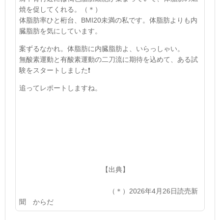
焼を促してくれる。
（＊）
体脂肪率ひと
桁台、
BMI20
未満の私です。体脂肪よりも内
臓脂肪を気にしています。
案ずるなかれ。体脂肪に内臓脂肪よ、いらっしゃい。
無酸素運動と有酸素運動の二刀流に期待を込めて、ある試
験をスタートしました
❗
追ってレポートしますね。
【出典】
（＊）2026
年
4
月
26
日読売新
聞 からだ