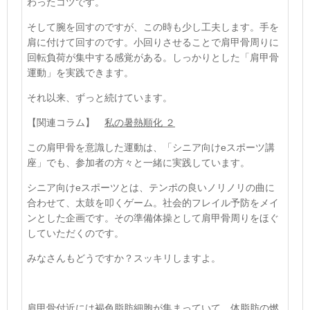
わったコツです。
そして腕を回すのですが、この時も少し工夫します。手を
肩に付けて回すのです。小回りさせることで肩甲骨周りに
回転負荷が集中する感覚がある。しっかりとした「肩甲骨
運動」を実践できます。
それ以来、ずっと続けています。
【関連コラム】
私の暑熱順化 ２
この肩甲骨を意識した運動は、「シニア向け
e
スポーツ講
座」でも、参加者の方々と一緒に実践しています。
シニア向け
e
スポーツとは、テンポの良いノリノリの曲に
合わせて、太鼓を叩くゲーム。社会的フレイル予防をメイ
ンとした企画です。その準備体操として肩甲骨周りをほぐ
していただくのです。
みなさんもどうですか？スッキリしますよ。
肩甲骨付近には褐色脂肪細胞が集まっていて、体脂肪の燃