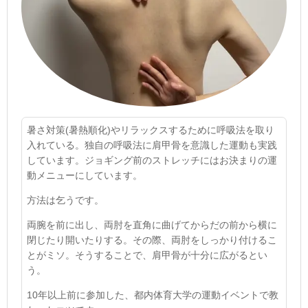
暑さ対策
(
暑熱順化
)
やリラックスするために呼吸法を取り
入れている。独自の呼吸法に肩甲骨を意識した運動も実践
しています。ジョギング前のストレッチにはお決まりの運
動メニューにしています。
方法は乞うです。
両腕を前に出し、両肘を直角に曲げてからだの前から横に
閉じたり開いたりする。その際、両肘をしっかり付けるこ
とがミソ。そうすることで、肩甲骨が十分に広がるとい
う。
10
年以上前に参加した、都内体育大学の運動イベントで教