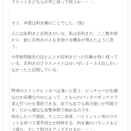
ラケットをどちらの手に持って戦うか・・・。
そう、本題は利き腕のことでした。
(
笑
)
人には右利きと左利きがいる。私は右利きだ。ここ数年前
から、妙に左利きの人を見掛ける機会が増えたように思
う。
小学校同級生のほとんどが右利きだった印象が強く残って
いる。左利きのクラスメイトはせいぜい２～３人位しかい
なかったと記憶している。
野球のスイッチヒッターは凄いと思う。ピッチャーが左腕
なのか右腕なのかによって、どちらのバッターボックスで
迎え打つかを選択できる。右でも左でも両刀使いが可能で
す。だから優位な攻撃体勢で挑めるのです。
前出したペア競技。テニスに卓球、バドミントン等のラケ
ットを持つ２選手同士が対峙する。利き腕のバランスをど
う保ち、そして戦力をアップさせるか・・・。