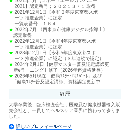
★
2021年1月【スポーツエールカンパニー
2021】認定番号；２０２１３７１ 取得
★
2021年12月1日【令和３年度東京都スポ
ーツ 推進企業】に認定
一覧表番号；１６４
★
2022年7月 《西東京市健康デジタル指導士》
認定取得
★
2022年12月1日【令和4年度東京都スポ
ーツ 推進企業】に認定
★
2023年12月1日【令和5年度東京都スポ
ーツ 推進企業】に認定（３年連続で認定）
★
2024年2月1日【健康マスター普及認定講師更
新eラーニング】修了（2026年迄資格延長）
★
2026年5月現在「健康ﾏｽﾀｰ･ｴｷｽﾊﾟｰﾄ」及び
「健康ﾏｽﾀｰ普及認定講師」資格認定更新中
経歴
大学卒業後、臨床検査会社，医療及び健康機器輸入販
売会社と、一貫してヘルスケア業界に携わって参りま
した。
詳しいプロフィールページ