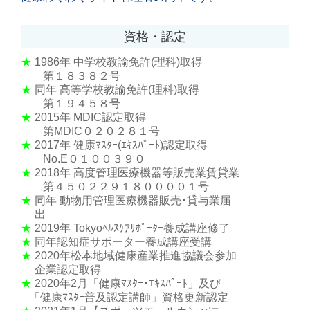
資格・認定
★
1986年
中学校教諭免許(理科)取得
第１８３８２号
★
同年 高等学校教諭免許(理科)取得
第１９４５８号
★
2015年 MDIC認定取得
第MDIC０２０２８１号
★
2017年 健康ﾏｽﾀｰ(ｴｷｽﾊﾟｰﾄ)認定取得
No.E０１００３９０
★
2018年 高度管理医療機器等販売業賃貸業
第４５０２２９１８００００１号
★
同年 動物用管理医療機器販売･貸与業届
出
★
2019年 Tokyoﾍﾙｽｹｱｻﾎﾟｰﾀｰ養成講座修了
★
同年認知症サポーター養成講座受講
★
2020年松本地域健康産業推進協議会参加
企業認定取得
★
2020年2月「健康ﾏｽﾀｰ･ｴｷｽﾊﾟｰﾄ」及び
「健康ﾏｽﾀｰ普及認定講師」資格更新認定