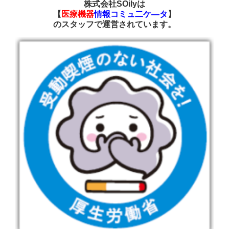
株式会社SOilyは
【
医療機器
情報コミュ二ケ―タ
】
の
スタッフで運営されています
。