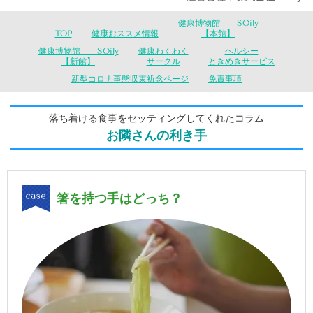
健康博物館 SOily
TOP
健康おススメ情報
【本館】
健康博物館 SOily
健康わくわく
ヘルシー
【新館】
サークル
ときめきサービス
新型コロナ事態収束祈念ページ
免責事項
落ち着ける食事をセッティングしてくれたコラム
お隣さんの利き手
箸を持つ手はどっち？