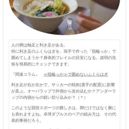
人の脚は軸足と利き足がある。
特に利き足のふくらはぎを、両手で作った「指輪っか」で
囲めてしまうか？身体的フレイルの目安になる。虚弱の兆
候を簡易的にチェックできます。
『関連コラム』
≪指輪っか≫で囲めないふくらはぎ
利き足が右か左かで、サッカーの戦術
(
選手の配置
)
に影響
が及ぶ。オーバラップで外側から攻め込むか？アンダーラ
ップの内側からの鋭い切り込みか？
（＊）
このような競技スポーツの難しさは、脚だけではなく腕に
も表れますよね。卓球ダブルスのペアの組み方は、その代
表的事例だろう。