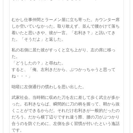
むかし仕事仲間とラーメン屋に立ち寄った。カウンター席
しか空いていなかった。取り敢えず、並んで腰かけて落ち
着いたと思いきや、彼が一言。「右利き？」と訊いてき
た。「そうだよ」と返した。
私の右側に居た彼がすっくと立ち上がり、左の席に移っ
た。
「どうしたの？」と尋ねた。
すると、「俺、左利きだから、ぶつかっちゃうと思って
ね・・・」
咄嗟に左側通行の慣わしを思い出した。
武家社会。当時鞘に収めた刀を左に差して歩く武士が多か
った。右利きならば、瞬間的に刀の柄を握って、鞘から抜
くことができるからだ。それだけ右利きが一般的だったの
だろう。だから横丁辺りですれ違う際、腰の刀がぶつかり
合うのを防ぐために、左側を歩く習慣が付いたという逸話
です。