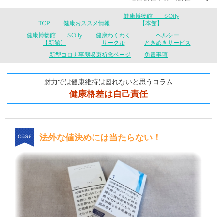
健康博物館 SOily
TOP
健康おススメ情報
【本館】
健康博物館 SOily
健康わくわく
ヘルシー
【新館】
サークル
ときめきサービス
新型コロナ事態収束祈念ページ
免責事項
財力では健康維持は図れないと思うコラム
健康格差は自己責任
法外な値決めには当たらない！