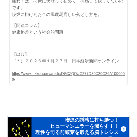
願わくば、病床に伏せって初めて、痛感して欲しくないの
です。
喫煙に掛けたお金の馬鹿馬鹿しい落とし方を。
【関連コラム】
健康格差という社会的問題
【出典】
（＊）
２０２６年１月２７日 日本経済新聞オンライン
https://www.nikkei.com/article/DGXZQOUC277D80X20C26A100000
0/
喫煙の誘惑に打ち勝つ！
ヒューマンエラーを減らす！！
理性を司る前頭葉を鍛える脳トレシス