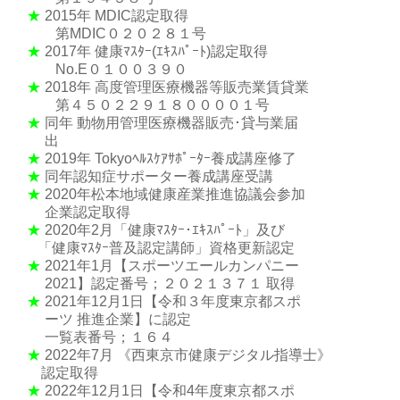
★
2015年 MDIC認定取得
第MDIC０２０２８１号
★
2017年 健康ﾏｽﾀｰ(ｴｷｽﾊﾟｰﾄ)認定取得
No.E０１００３９０
★
2018年 高度管理医療機器等販売業賃貸業
第４５０２２９１８００００１号
★
同年 動物用管理医療機器販売･貸与業届
出
★
2019年 Tokyoﾍﾙｽｹｱｻﾎﾟｰﾀｰ養成講座修了
★
同年認知症サポーター養成講座受講
★
2020年松本地域健康産業推進協議会参加
企業認定取得
★
2020年2月「健康ﾏｽﾀｰ･ｴｷｽﾊﾟｰﾄ」及び
「健康ﾏｽﾀｰ普及認定講師」資格更新認定
★
2021年1月【スポーツエールカンパニー
2021】認定番号；２０２１３７１ 取得
★
2021年12月1日【令和３年度東京都スポ
ーツ 推進企業】に認定
一覧表番号；１６４
★
2022年7月 《西東京市健康デジタル指導士》
認定取得
★
2022年12月1日【令和4年度東京都スポ