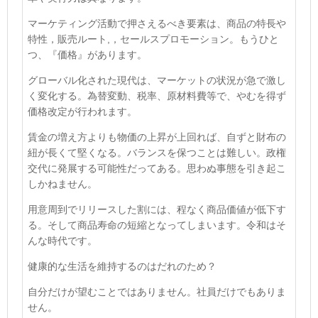
マーケティング活動で押さえるべき要素は、商品の特長や
特性，販売ルート
,
，セールスプロモーション。
もうひと
つ、『価格』があります。
グローバル化された現代は、マーケットの状況が急で激し
く変化する。
為替変動、税率、原材料費等で、やむを得ず
価格改定が行われます。
賃金の増え方よりも物価の上昇が上回れば、自ずと財布の
紐が長くて堅くなる。バランスを保つことは難しい。政権
交代に発展する可能性だってある。思わぬ事態を引き起こ
しかねません。
用意周到でリリースした割には、程なく商品価値が低下す
る。そして商品寿命の短縮となってしまいます。
令和はそ
んな時代です。
健康的な生活を維持するのはだれのため？
自分だけが望むことではありません。社員だけでもありま
せん。