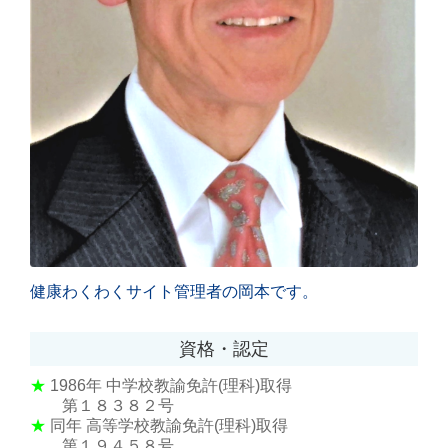
健康わくわくサイト管理者の岡本です。
資格・認定
★
1986年
中学校教諭免許(理科)取得
第１８３８２号
★
同年 高等学校教諭免許(理科)取得
第１９４５８号