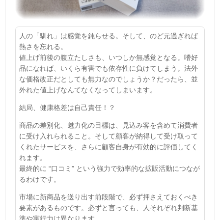
人の「馴れ」は感覚を鈍らせる。そして、
のど元過ぎれば
熱さを忘れる。
値上げ前後の腹立たしさも、いつしか無感覚となる。嗜好
品になれば、いくら有害でも依存性に負けてしまう。法外
な価格改正だとしても無力なのでしょうか？
だったら、並
外れた値上げなんてなくなってしまいます。
結局、健康格差は自己責任！？
商品の差別化、魅力化の目標は、見込み客を含めて消費者
に受け入れられること。そして顧客が納得して受け取って
くれたサービスを、さらに顧客自身が有効的に評価してく
れます。
最終的に “口コミ” という強力で効率的な拡販活動につなが
るわけです。
市場に新商品を送り出す前段階で、必ず押さえておくべき
要素があるものです。必ずと言っても、人それぞれ判断基
準や実行力は異なります。