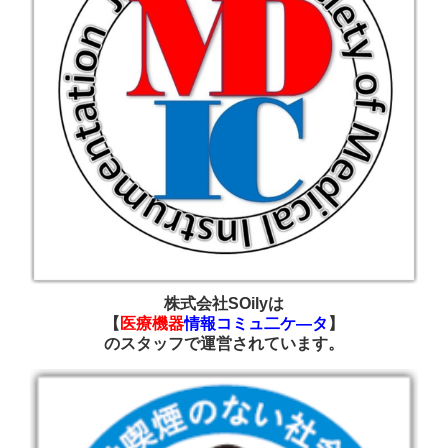
株式会社SOilyは
【
医療機器
情報コミュ二ケ―タ
】
の
スタッフで運営されています
。