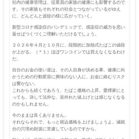
社内の健康管理は、従業員の家族の健康にも影響するので
す。その家族もそれぞれの社会とつながっているがゆえ
に、どんどんと波紋の様に広がっていく。
新型コロナ感染症のパンデミックで、感染症の威力を思い
返せばつくづくご理解いただけるでしょう。
２０２６年４月と１０月に、段階的に加熱式たばこの値段
が上がる。
（＊１）
ほぼワンコインでは買えなくなるわけ
だ。
自分のお金の使い道は、その人自身が決める事。健康に向
かうための行動変容に興味のない人に、お金に絡むリスク
は響かない。
これからも続くであろう、たばこ価格の上昇。愛煙家にと
っても、決して法外な、並外れた値上げとは感じなくなる
のかもしれません。
今のままは良くありません。
それならそれで、もっと税込価格を上げましょうよ。減税
分の穴埋め財源に苦慮しているのですから。