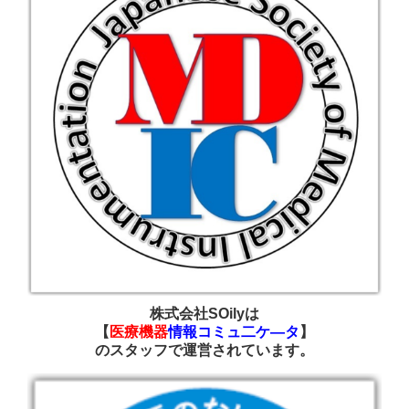
株式会社SOilyは
【
医療機器
情報コミュ二ケ―タ
】
の
スタッフで運営されています
。