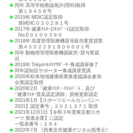
★
同年 高等学校教諭免許(理科)取得
第１９４５８号
★
2015年 MDIC認定取得
第MDIC０２０２８１号
★
2017年 健康ﾏｽﾀｰ(ｴｷｽﾊﾟｰﾄ)認定取得
No.E０１００３９０
★
2018年 高度管理医療機器等販売業賃貸業
第４５０２２９１８００００１号
★
同年 動物用管理医療機器販売･貸与業届
出
★
2019年 Tokyoﾍﾙｽｹｱｻﾎﾟｰﾀｰ養成講座修了
★
同年認知症サポーター養成講座受講
★
2020年松本地域健康産業推進協議会参加
企業認定取得
★
2020年2月「健康ﾏｽﾀｰ･ｴｷｽﾊﾟｰﾄ」及び
「健康ﾏｽﾀｰ普及認定講師」資格更新認定
★
2021年1月【スポーツエールカンパニー
2021】認定番号；２０２１３７１ 取得
★
2021年12月1日【令和３年度東京都スポ
ーツ 推進企業】に認定
一覧表番号；１６４
★
2022年7月 《西東京市健康デジタル指導士》