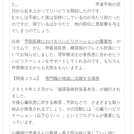
た。 早速手術の翌
日から起き上がってリハビリを開始したのです。
むかしは手術した後は安静にしているのが当たり前だった
のですが、寝ているばかりだと、他の部位に悪影響を与え
てしまうのでしょう。
以前「
予防医療におけるリハビリテーションの重要性
」の
コラムで、がん，呼吸器疾患，糖尿病のフレイル対策につ
いてお知らせしました。理学療法士が各疾患に合わせたリ
ハビリテーションをサポートしてくれるのです。もちろん
作業療法士からも元気をもらいますよ。
【関連コラム】
専門職が地道に活躍する場所
２０１９年１２月から「循環器病対策基本法」が施行され
ました。
今後心臓疾患に対する教育，予防などで、さまざまな取り
組みが推進されるでしょう。その活動には「心臓リハビリ
テーション（以下心リハ）」というプログラムが重要にな
っています。
心臓病の患者さんは再発～再入院を繰り返していく内に、