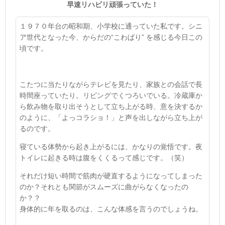
早速リハビリ頑張っていた！
１９７０年台の昭和期、小学校に通っていた私です。シニ
ア世代となった今、からだの“こわばり” を感じる今日この
頃です。
こたつに当たりながらテレビを見たり、家族との会話で長
時間座っていたり。リビングでくつろいでいる。冷蔵庫か
ら飲み物を取り出そうとして立ち上がる時、意を決するか
のように、「よっコラショ！」と声を出しながら立ち上が
るのです。
寝ている体勢から起き上がるには、かなりの覚悟です。夜
トイレに起きる時は腹をくくるって感じです。（笑）
それだけ短い時間で筋肉が硬直するようになってしまった
のか？それとも関節がスムーズに曲がらなくなったの
か？？
身体的に年を取るのは、こんな体感を言うのでしょうね。