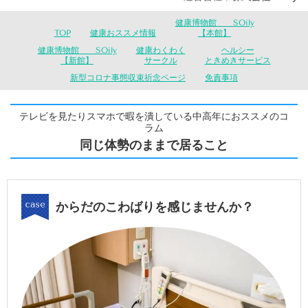
健康博物館 SOily
TOP
健康おススメ情報
【本館】
健康博物館 SOily
健康わくわく
ヘルシー
【新館】
サークル
ときめきサービス
新型コロナ事態収束祈念ページ
免責事項
テレビを見たりスマホで暇を潰している中高年におススメのコ
ラム
同じ体勢のままで居ること
からだのこわばりを感じませんか？