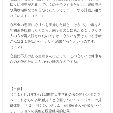
徐々に様態が悪化していくのを予防するために、運動療法
や薬物治療などを長期にわたってサポートする計画が組ま
れています。
（＊１）
心不全の患者に心リハを実施した群と、そうでない群を
2
年間追跡観察したところ、約３分の１にあたる１，０００
人の方が再入院されたのですが、心リハを受けている患者
さんは２１
%
低かったという結果だったというのです。
（＊２）
心臓に不安のある患者さんにとって、この心リハは健康寿
命の延伸のためにも力強い味方なのですね。
【出典】
（＊１）H31年3月21日開催日本学術会議公開シンポジウ
ム これからの多職種介入と心臓リハビリテーションの提
供体制 （＊２）同シンポジウム 多職種介入･心臓リハビ
リテーションの実態と医療経済的効果